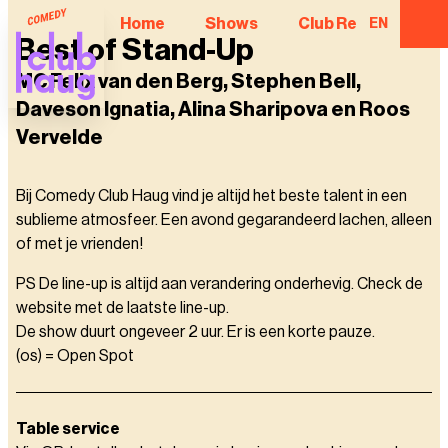
Home
Shows
Club Regulars
EN
Best of Stand-Up
MC Felix van den Berg, Stephen Bell,
Daveson Ignatia, Alina Sharipova en Roos
Vervelde
Bij Comedy Club Haug vind je altijd het beste talent in een
sublieme atmosfeer. Een avond gegarandeerd lachen, alleen
of met je vrienden!
PS De line-up is altijd aan verandering onderhevig. Check de
website met de laatste line-up.
De show duurt ongeveer 2 uur. Er is een korte pauze.
(os) = Open Spot
Table service