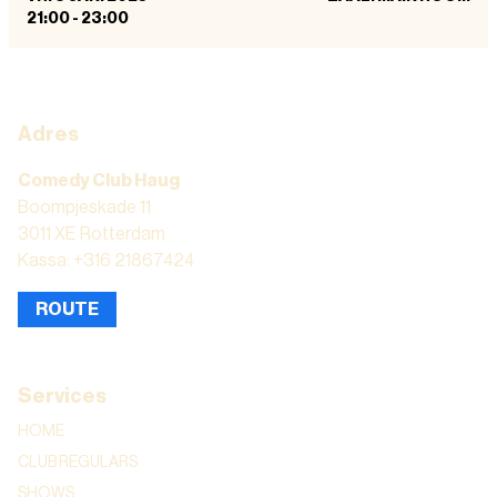
21:00
-
23:00
Adres
Comedy Club Haug
Boompjeskade 11
3011 XE Rotterdam
Kassa: +316 21867424
ROUTE
Services
HOME
CLUB REGULARS
SHOWS