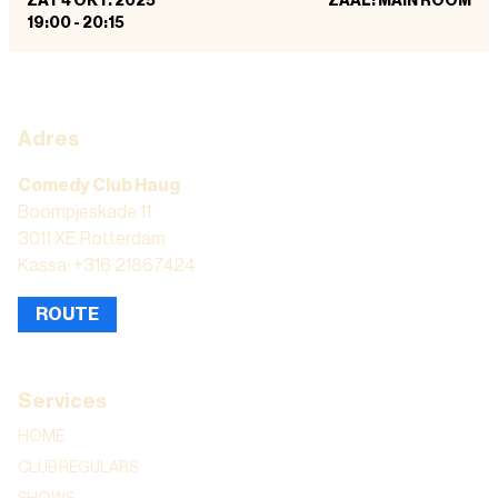
ZAT 4 OKT. 2025
ZAAL: MAIN ROOM
19:00
-
20:15
Adres
Comedy Club Haug
Boompjeskade 11
3011 XE Rotterdam
Kassa: +316 21867424
ROUTE
Services
HOME
CLUB REGULARS