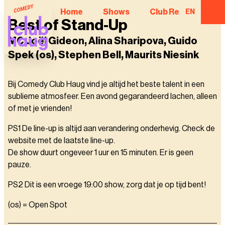
Home
Shows
Club Regulars
EN
Best of Stand-Up
MC Joël Gideon, Alina Sharipova, Guido
Spek (os), Stephen Bell, Maurits Niesink
Bij Comedy Club Haug vind je altijd het beste talent in een
sublieme atmosfeer. Een avond gegarandeerd lachen, alleen
of met je vrienden!
PS1 De line-up is altijd aan verandering onderhevig. Check de
website met de laatste line-up.
De show duurt ongeveer 1 uur en 15 minuten. Er is geen
pauze.
PS2 Dit is een vroege 19:00 show, zorg dat je op tijd bent!
(os) = Open Spot