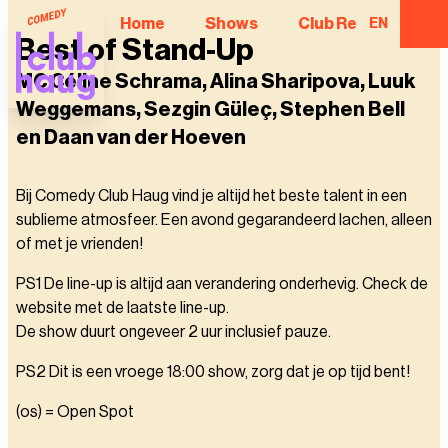
Home
Shows
Club Regulars
EN
Best of Stand-Up
MC Céline Schrama, Alina Sharipova, Luuk
Weggemans, Sezgin Güleç, Stephen Bell
en Daan van der Hoeven
Bij Comedy Club Haug vind je altijd het beste talent in een
sublieme atmosfeer. Een avond gegarandeerd lachen, alleen
of met je vrienden!
PS1 De line-up is altijd aan verandering onderhevig. Check de
website met de laatste line-up.
De show duurt ongeveer 2 uur inclusief pauze.
PS2 Dit is een vroege 18:00 show, zorg dat je op tijd bent!
(os) = Open Spot