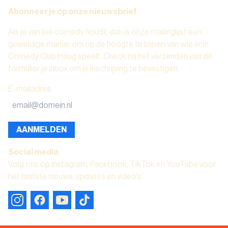
Abonneer je op onze nieuwsbrief
Als je van live comedy houdt, dan is onze mailinglijst een
geweldige manier om op de hoogte te blijven van wie er in
Comedy Club Haug speelt. Check na het verzenden van dit
formulier je inbox om je inschrijving te bevestigen.
E-mailadres
:
AANMELDEN
Social media
Volg ons op instagram, Facebook, TikTok en YouTube voor
het laatste nieuws, updates en video's.