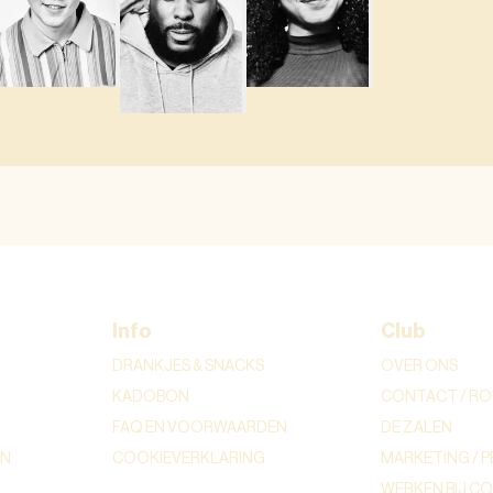
Info
Club
DRANKJES & SNACKS
OVER ONS
KADOBON
CONTACT / RO
FAQ EN VOORWAARDEN
DE ZALEN
ON
COOKIEVERKLARING
MARKETING / P
WERKEN BIJ C