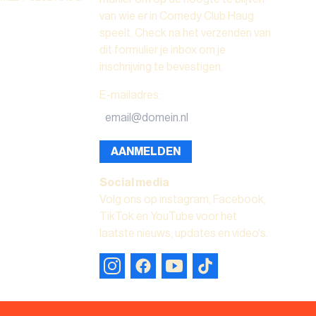
van wie er in Comedy Club Haug
speelt. Check na het verzenden van
dit formulier je inbox om je
inschrijving te bevestigen.
E-mailadres
:
AANMELDEN
Social media
Volg ons op instagram, Facebook,
TikTok en YouTube voor het
laatste nieuws, updates en video's.