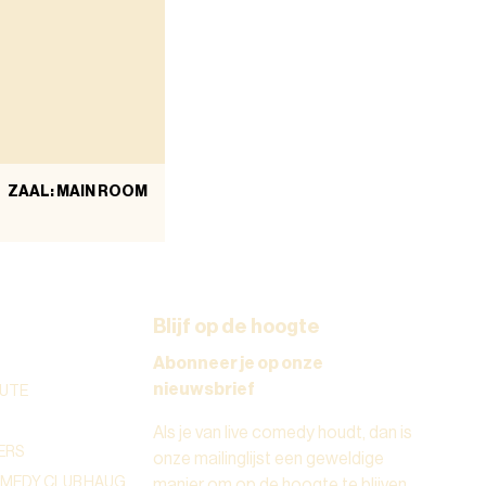
ZAAL: MAIN ROOM
Blijf op de hoogte
Abonneer je op onze
nieuwsbrief
UTE
Als je van live comedy houdt, dan is
ERS
onze mailinglijst een geweldige
OMEDY CLUB HAUG
manier om op de hoogte te blijven