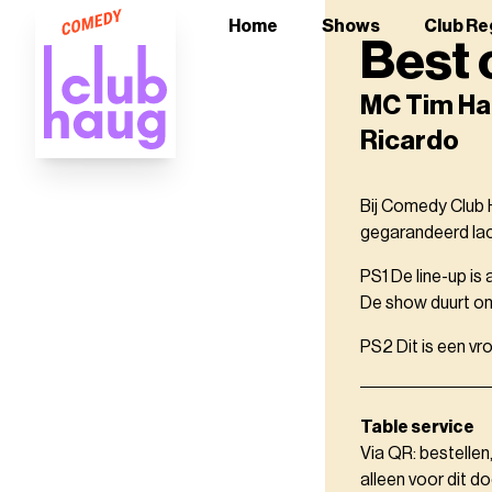
Home
Shows
Club Re
Best 
MC Tim Har
Ricardo
Bij Comedy Club H
gegarandeerd lach
PS1 De line-up is
De show duurt ong
PS2 Dit is een vr
Table service
Via QR: bestellen
alleen voor dit do