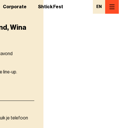
Corporate
Shtick Fest
EN
nd, Wina
n avond
 line-up.
uik je telefoon