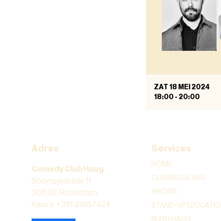
ZAT 18 MEI 2024
18:00
-
20:00
Adres
Services
HOME
Comedy Club Haug
CLUB REGULARS
Boompjeskade 11
SHOWS
3011 XE Rotterdam
Kassa: +316 21867424
STAND-UP EDUCATI
BURO HAUG