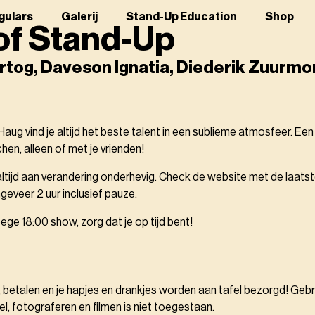
gulars
Galerij
Stand-Up Education
Shop
of Stand-Up
tog, Daveson Ignatia, Diederik Zuurmo
aug vind je altijd het beste talent in een sublieme atmosfeer. Ee
en, alleen of met je vrienden!
 altijd aan verandering onderhevig. Check de website met de laatste
eveer 2 uur inclusief pauze.
oege 18:00 show, zorg dat je op tijd bent!
, betalen en je hapjes en drankjes worden aan tafel bezorgd! Gebr
el, fotograferen en filmen is niet toegestaan.