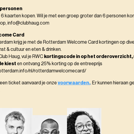
 personen
 6 kaarten kopen. Wil je met een groep groter dan 6 personen k
 op, info@clubhaug.com
come Card
terdam krijg je met de Rotterdam Welcome Card kortingen op div
st & cultuur en eten & drinken.
lub Haug, vul je RWC
kortingscode in op het orderoverzicht, 
e kiest
en ontvang 25% korting op de entreeprijs
rotterdam.info/nl/rotterdamwelcomecard/
 een ticket aanvaard je onze
voorwaarden.
. Er kunnen hieraan g
.