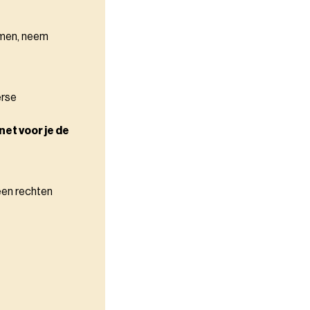
omen, neem
erse
net voor je de
een rechten