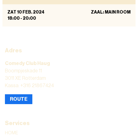
ZAT 10 FEB. 2024
ZAAL: MAIN ROOM
18:00
-
20:00
Adres
Comedy Club Haug
Boompjeskade 11
3011 XE Rotterdam
Kassa: +316 21867424
ROUTE
Services
HOME