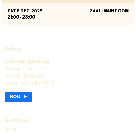
ZAT 6 DEC. 2025
ZAAL: MAIN ROOM
21:00
-
23:00
Adres
Comedy Club Haug
Boompjeskade 11
3011 XE Rotterdam
Kassa: +316 21867424
ROUTE
Services
HOME