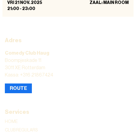
VRI 21 NOV. 2025
ZAAL: MAIN ROOM
21:00
-
23:00
Adres
Comedy Club Haug
Boompjeskade 11
3011 XE Rotterdam
Kassa: +316 21867424
ROUTE
Services
HOME
CLUB REGULARS