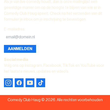
Als je van live comedy houdt, dan is onze mailinglijst een
geweldige manier om op de hoogte te blijven van wie er in
Comedy Club Haug speelt. Check na het verzenden van dit
formulier je inbox om je inschrijving te bevestigen.
E-mailadres
:
AANMELDEN
Social media
Volg ons op instagram, Facebook, TikTok en YouTube voor
het laatste nieuws, updates en video's.
Comedy Club Haug ©
2026
.
Alle rechten voorbehouden