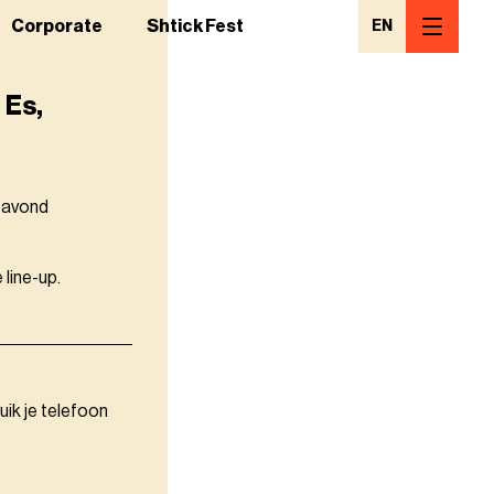
Corporate
Shtick Fest
EN
 Es,
n avond
 line-up.
uik je telefoon