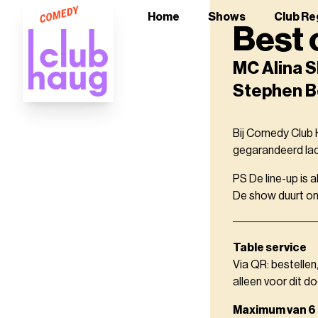
Home
Shows
Club Re
Best 
MC Alina S
Stephen Be
Bij Comedy Club H
gegarandeerd lach
PS De line-up is 
De show duurt ong
Table service
Via QR: bestellen
alleen voor dit do
Maximum van 6