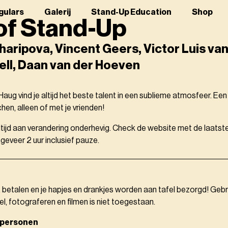
gulars
Galerij
Stand-Up Education
Shop
of Stand-Up
haripova, Vincent Geers, Victor Luis van
ll, Daan van der Hoeven
aug vind je altijd het beste talent in een sublieme atmosfeer. Ee
en, alleen of met je vrienden!
altijd aan verandering onderhevig. Check de website met de laatste
eveer 2 uur inclusief pauze.
, betalen en je hapjes en drankjes worden aan tafel bezorgd! Gebr
el, fotograferen en filmen is niet toegestaan.
 personen