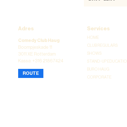
Adres
Services
HOME
Comedy Club Haug
CLUB REGULARS
Boompjeskade 11
SHOWS
3011 XE Rotterdam
Kassa: +316 21867424
STAND-UP EDUCATI
BURO HAUG
ROUTE
CORPORATE