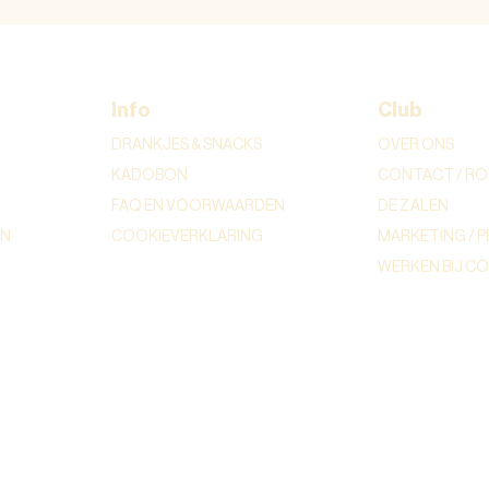
Info
Club
DRANKJES & SNACKS
OVER ONS
KADOBON
CONTACT / RO
FAQ EN VOORWAARDEN
DE ZALEN
ON
COOKIEVERKLARING
MARKETING / P
WERKEN BIJ C