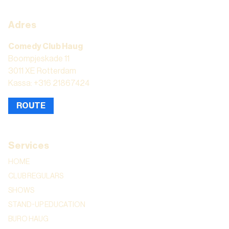
Adres
Comedy Club Haug
Boompjeskade 11
3011 XE Rotterdam
Kassa: +316 21867424
ROUTE
Services
HOME
CLUB REGULARS
SHOWS
STAND-UP EDUCATION
BURO HAUG