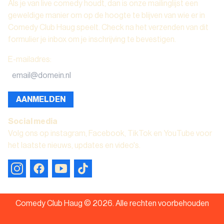
Als je van live comedy houdt, dan is onze mailinglijst een
geweldige manier om op de hoogte te blijven van wie er in
Comedy Club Haug speelt. Check na het verzenden van dit
formulier je inbox om je inschrijving te bevestigen.
E-mailadres
:
AANMELDEN
Social media
Volg ons op instagram, Facebook, TikTok en YouTube voor
het laatste nieuws, updates en video's.
Comedy Club Haug ©
2026
.
Alle rechten voorbehouden