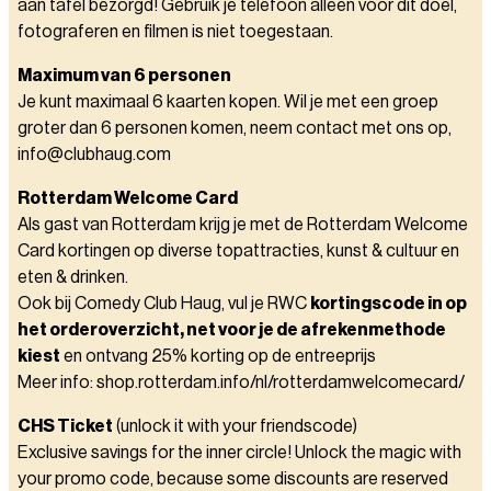
aan tafel bezorgd! Gebruik je telefoon alleen voor dit doel,
fotograferen en filmen is niet toegestaan.
Maximum van 6 personen
Je kunt maximaal 6 kaarten kopen. Wil je met een groep
groter dan 6 personen komen, neem contact met ons op,
info@clubhaug.com
Rotterdam Welcome Card
Als gast van Rotterdam krijg je met de Rotterdam Welcome
Card kortingen op diverse topattracties, kunst & cultuur en
eten & drinken.
Ook bij Comedy Club Haug, vul je RWC
kortingscode in op
het orderoverzicht, net voor je de afrekenmethode
kiest
en ontvang 25% korting op de entreeprijs
Meer info: shop.rotterdam.info/nl/rotterdamwelcomecard/
CHS Ticket
(unlock it with your friendscode)
Exclusive savings for the inner circle! Unlock the magic with
your promo code, because some discounts are reserved