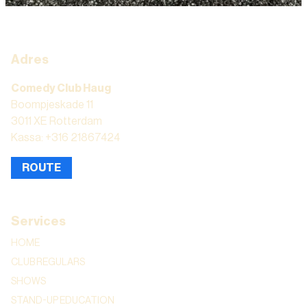
Adres
Comedy Club Haug
Boompjeskade 11
3011 XE Rotterdam
Kassa: +316 21867424
ROUTE
Services
HOME
CLUB REGULARS
SHOWS
STAND-UP EDUCATION