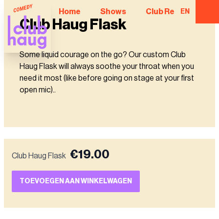
Home
Shows
Club Regulars
EN
Club Haug Flask
Some liquid courage on the go? Our custom Club
Haug Flask will always soothe your throat when you
need it most (like before going on stage at your first
open mic)..
€
19.00
Club Haug Flask
TOEVOEGEN AAN WINKELWAGEN