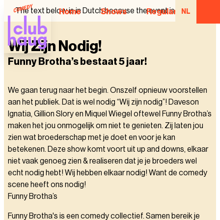
The text below is in Dutch because the event is in Dutch.
Home
Shows
Regular Comedian
NL
Wij Zijn Nodig!
Funny Brotha’s bestaat 5 jaar!
We gaan terug naar het begin. Onszelf opnieuw voorstellen
aan het publiek. Dat is wel nodig “Wij zijn nodig”! Daveson
Ignatia, Gillion Slory en Miquel Wiegel oftewel Funny Brotha’s
maken het jou onmogelijk om niet te genieten. Zij laten jou
zien wat broederschap met je doet en voor je kan
betekenen. Deze show komt voort uit up and downs, elkaar
niet vaak genoeg zien & realiseren dat je je broeders wel
echt nodig hebt! Wij hebben elkaar nodig! Want de comedy
scene heeft ons nodig!
Funny Brotha’s
Funny Brotha's is een comedy collectief. Samen bereik je