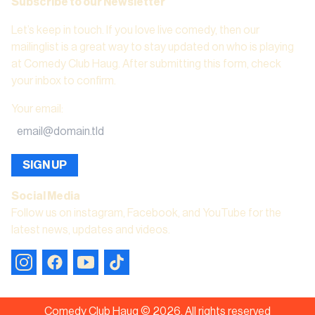
Subscribe to our Newsletter
Let’s keep in touch. If you love live comedy, then our
mailinglist is a great way to stay updated on who is playing
at Comedy Club Haug. After submitting this form, check
your inbox to confirm.
Your email
:
SIGN UP
Social Media
Follow us on instagram, Facebook, and YouTube for the
latest news, updates and videos.
Comedy Club Haug ©
2026
.
All rights reserved