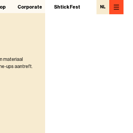
op
Corporate
Shtick Fest
NL
n materiaal
ne-ups aantreft.