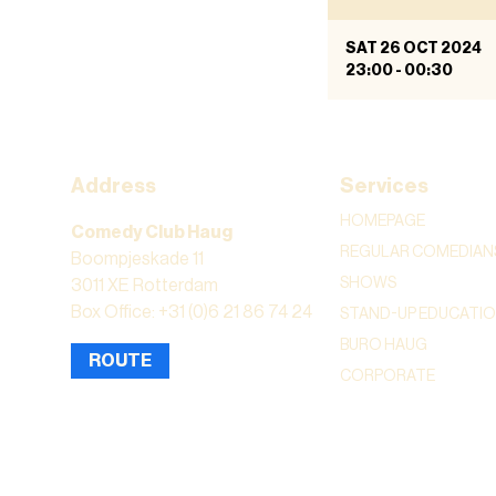
SAT 26 OCT 2024
23:00
-
00:30
Address
Services
HOMEPAGE
Comedy Club Haug
REGULAR COMEDIAN
Boompjeskade 11
SHOWS
3011 XE Rotterdam
Box Office: +31 (0)6 21 86 74 24
STAND-UP EDUCATI
BURO HAUG
ROUTE
CORPORATE