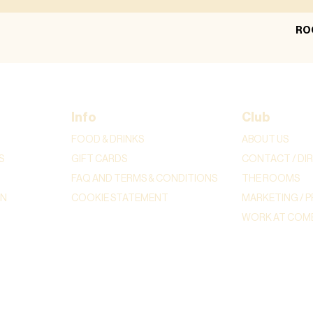
RO
Info
Club
FOOD & DRINKS
ABOUT US
S
GIFT CARDS
CONTACT / DI
FAQ AND TERMS & CONDITIONS
THE ROOMS
ON
COOKIE STATEMENT
MARKETING / P
WORK AT COME