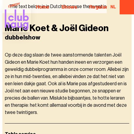
The text below is in Dutch because the event is in Dutch.
Home
Shows
Regular Comedian
NL
Marie Koet & Joël Gideon
dubbelshow
Op deze dag slaan de twee aanstormende talenten Joël
Gideon en Marie Koet hun handen ineen en verzorgen een
geweldig dubbelprogramma in onze corner room. Allebei zijn
ze in hun mid-twenties, en allebei vinden ze dat het niet van
een leien dakje gaat. Ook al is Marie pas afgestudeerd en is
Joël net aan een nieuwe studie begonnen, ze snappen er
precies de ballen van. Mislukte bijbaantjes, te hotte leraren
en therapie: het komt allemaal voorbij in de avond met deze
twee twintigers.