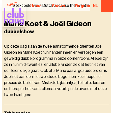
The text below is in Dutch because the event is in Dutch.
Home
Shows
Regular Comedian
NL
Marie Koet & Joël Gideon
dubbelshow
Op deze dag slaan de twee aanstormende talenten Joël
Gideon en Marie Koet hun handen ineen en verzorgen een
geweldig dubbelprogramma in onze corner room. Allebei zijn
ze in hun mid-twenties, en allebei vinden ze dat het niet van
een leien dakje gaat. Ook al is Marie pas afgestudeerd en is
Joël net aan een nieuwe studie begonnen, ze snappen er
precies de ballen van. Mislukte bijbaantjes, te hotte leraren
en therapie: het komt allemaal voorbij in de avond met deze
twee twintigers.