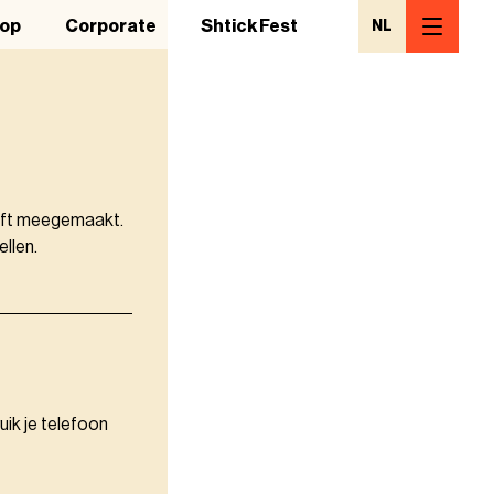
op
Corporate
Shtick Fest
NL
 heeft meegemaakt.
ellen.
uik je telefoon