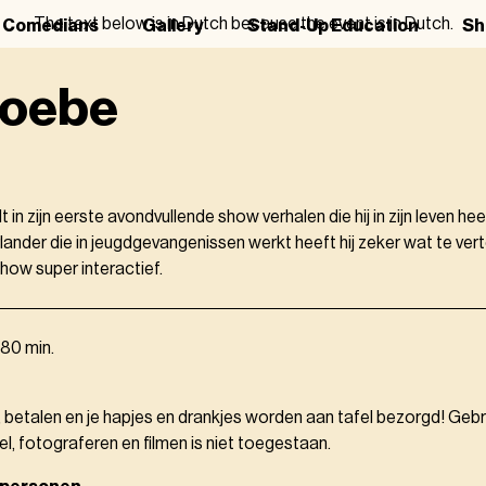
The text below is in Dutch because the event is in Dutch.
r Comedians
Gallery
Stand-Up Education
Sh
Hoebe
lt in zijn eerste avondvullende show verhalen die hij in zijn leven
ander die in jeugdgevangenissen werkt heeft hij zeker wat te vert
show super interactief.
80 min.
, betalen en je hapjes en drankjes worden aan tafel bezorgd! Gebr
el, fotograferen en filmen is niet toegestaan.