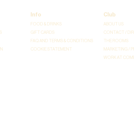
Info
Club
FOOD & DRINKS
ABOUT US
S
GIFT CARDS
CONTACT / DI
FAQ AND TERMS & CONDITIONS
THE ROOMS
ON
COOKIE STATEMENT
MARKETING / P
WORK AT COME