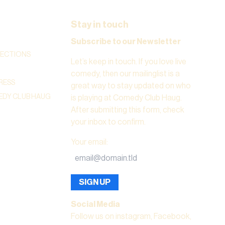
Stay in touch
Subscribe to our Newsletter
RECTIONS
Let’s keep in touch. If you love live
comedy, then our mailinglist is a
RESS
great way to stay updated on who
DY CLUB HAUG
is playing at Comedy Club Haug.
After submitting this form, check
your inbox to confirm.
Your email
:
SIGN UP
Social Media
Follow us on instagram, Facebook,