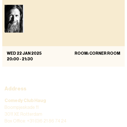
WED 22 JAN 2025
ROOM: CORNER ROOM
20:00
-
21:30
Address
Comedy Club Haug
Boompjeskade 11
3011 XE Rotterdam
Box Office: +31 (0)6 21 86 74 24