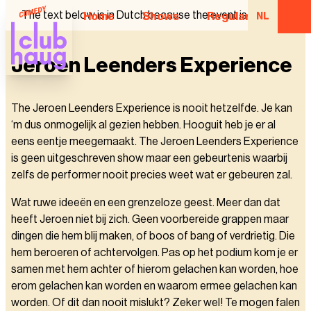
The text below is in Dutch because the event is in Dutch.
Home
Shows
Regular Comedian
NL
Jeroen Leenders Experience
The Jeroen Leenders Experience is nooit hetzelfde. Je kan
‘m dus onmogelijk al gezien hebben. Hooguit heb je er al
eens eentje meegemaakt. The Jeroen Leenders Experience
is geen uitgeschreven show maar een gebeurtenis waarbij
zelfs de performer nooit precies weet wat er gebeuren zal.
Wat ruwe ideeën en een grenzeloze geest. Meer dan dat
heeft Jeroen niet bij zich. Geen voorbereide grappen maar
dingen die hem blij maken, of boos of bang of verdrietig. Die
hem beroeren of achtervolgen. Pas op het podium kom je er
samen met hem achter of hierom gelachen kan worden, hoe
erom gelachen kan worden en waarom ermee gelachen kan
worden. Of dit dan nooit mislukt? Zeker wel! Te mogen falen