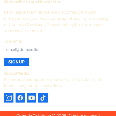
Subscribe to our Newsletter
Let’s keep in touch. If you love live comedy, then our
mailinglist is a great way to stay updated on who is playing
at Comedy Club Haug. After submitting this form, check
your inbox to confirm.
Your email
:
SIGN UP
Social Media
Follow us on instagram, Facebook, and YouTube for the
latest news, updates and videos.
Comedy Club Haug ©
2026
.
All rights reserved