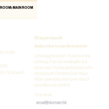
ROOM: MAIN ROOM
Stay in touch
Subscribe to our Newsletter
RECTIONS
Let’s keep in touch. If you love live
comedy, then our mailinglist is a
RESS
great way to stay updated on who
DY CLUB HAUG
is playing at Comedy Club Haug.
After submitting this form, check
your inbox to confirm.
Your email
: