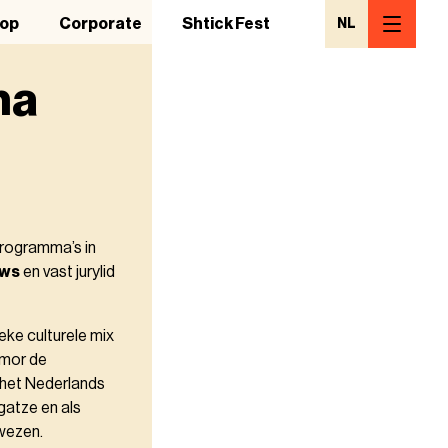
op
Corporate
Shtick Fest
NL
na
programma’s in
uws
en vast jurylid
eke culturele mix
umor de
 het Nederlands
gatze en als
ewezen.