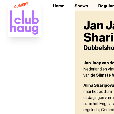
Home
Shows
Regula
Jan J
Shar
Dubbelsh
Jan Jaap van de
Nederland en Vla
van
de Slimste 
Alina Sharipov
naar het podium 
uitdagingen van 
als in het Engels
regular bij Comed