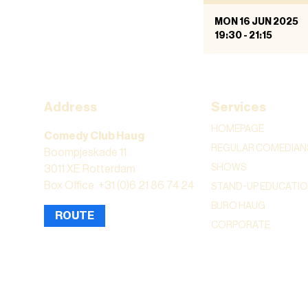
MON 16 JUN 2025
19:30
-
21:15
Address
Services
HOMEPAGE
Comedy Club Haug
REGULAR COMEDIAN
Boompjeskade 11
SHOWS
3011 XE Rotterdam
Box Office: +31 (0)6 21 86 74 24
STAND-UP EDUCATI
BURO HAUG
ROUTE
CORPORATE