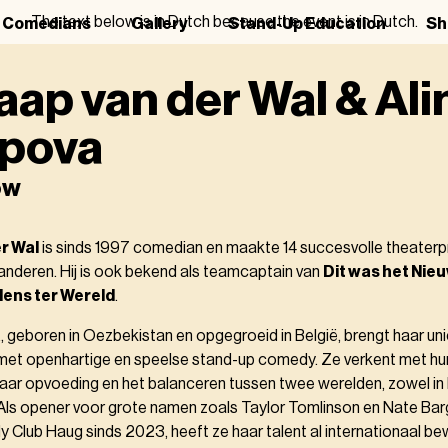
The text below is in Dutch because the event is in Dutch.
r Comedians
Gallery
Stand-Up Education
Sh
aap van der Wal & Ali
ipova
ow
r Wal
is sinds 1997 comedian en maakte 14 succesvolle theater
anderen. Hij is ook bekend als teamcaptain van
Dit was het Nie
Mens ter Wereld
.
a
, geboren in Oezbekistan en opgegroeid in België, brengt haar uni
met openhartige en speelse stand-up comedy. Ze verkent met h
haar opvoeding en het balanceren tussen twee werelden, zowel in
. Als opener voor grote namen zoals Taylor Tomlinson en Nate Bar
y Club Haug sinds 2023, heeft ze haar talent al internationaal b