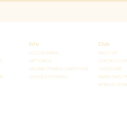
Info
Club
FOOD & DRINKS
ABOUT US
S
GIFT CARDS
CONTACT / DI
FAQ AND TERMS & CONDITIONS
THE ROOMS
ON
COOKIE STATEMENT
MARKETING / P
WORK AT COME