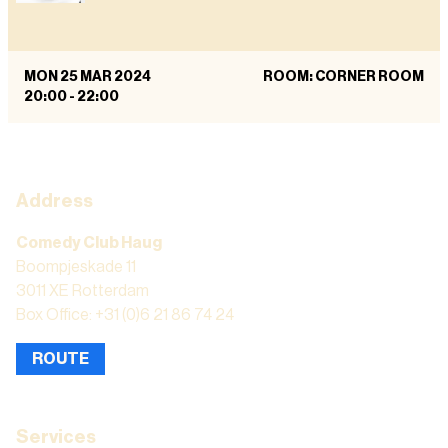
MON 25 MAR 2024
ROOM: CORNER ROOM
20:00
-
22:00
Address
Comedy Club Haug
Boompjeskade 11
3011 XE Rotterdam
Box Office: +31 (0)6 21 86 74 24
ROUTE
Services