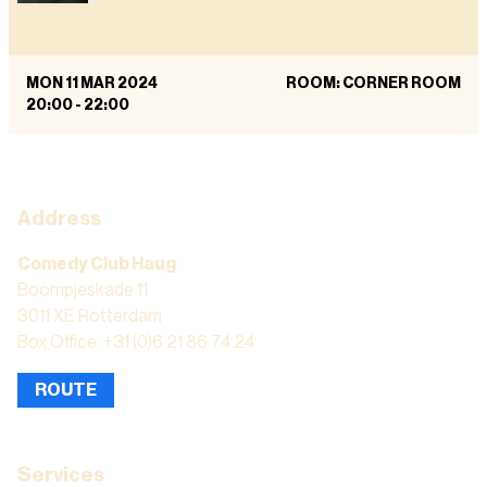
MON 11 MAR 2024
ROOM: CORNER ROOM
20:00
-
22:00
Address
Comedy Club Haug
Boompjeskade 11
3011 XE Rotterdam
Box Office: +31 (0)6 21 86 74 24
ROUTE
Services