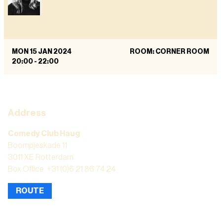
MON 15 JAN 2024
ROOM: CORNER ROOM
20:00
-
22:00
Address
Comedy Club Haug
Boompjeskade 11
3011 XE Rotterdam
Box Office: +31 (0)6 21 86 74 24
ROUTE