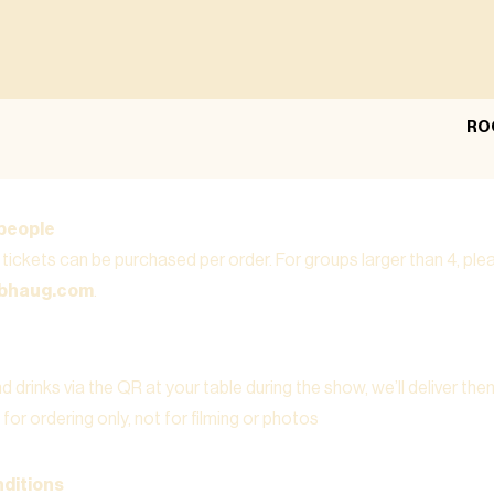
RO
people
tickets can be purchased per order. For groups larger than 4, pl
ubhaug.com
.
 drinks via the QR at your table during the show, we’ll deliver the
for ordering only, not for filming or photos
ditions