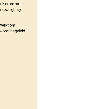
liek erom moet
 spotlights je
t werkt om
 wordt begeleid