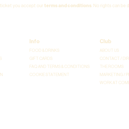
 ticket you accept our
terms and conditions
. No rights can be 
Info
Club
FOOD & DRINKS
ABOUT US
S
GIFT CARDS
CONTACT / DI
FAQ AND TERMS & CONDITIONS
THE ROOMS
ON
COOKIE STATEMENT
MARKETING / P
WORK AT COME