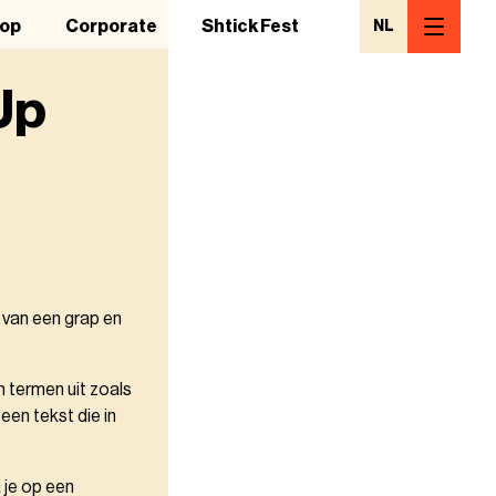
op
Corporate
Shtick Fest
NL
Up
 van een grap en
 termen uit zoals
een tekst die in
 je op een