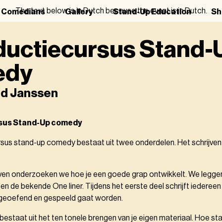
The text below is in Dutch because the event is in Dutch.
r Comedians
Gallery
Stand-Up Education
Sh
ductiecursus Stand-
edy
rd Janssen
rsus Stand-Up comedy
rsus stand-up comedy bestaat uit twee onderdelen. Het schrijven
ijven onderzoeken we hoe je een goede grap ontwikkelt. We leggen
en de bekende One liner. Tijdens het eerste deel schrijft iedereen 
 geoefend en gespeeld gaat worden.
estaat uit het ten tonele brengen van je eigen materiaal. Hoe sta