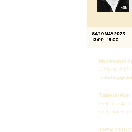
SAT 9 MAY 2026
13:00
-
16:00
Maximum of 4 
A maximum of 4 
ticketing@cl
Tableservice
Order snacks and
you! Phones are 
Terms and Con