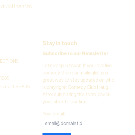
derived from this.
Stay in touch
Subscribe to our Newsletter
RECTIONS
Let’s keep in touch. If you love live
comedy, then our mailinglist is a
RESS
great way to stay updated on who
DY CLUB HAUG
is playing at Comedy Club Haug.
After submitting this form, check
your inbox to confirm.
Your email
: