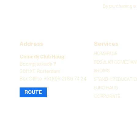
By purchasing a
Address
Services
HOMEPAGE
Comedy Club Haug
REGULAR COMEDIAN
Boompjeskade 11
SHOWS
3011 XE Rotterdam
Box Office: +31 (0)6 21 86 74 24
STAND-UP EDUCATI
BURO HAUG
ROUTE
CORPORATE