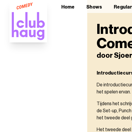
Home
Shows
Regula
Intro
Com
door Sjoe
Introductiecu
De introductiecu
het spelen ervan.
Tijdens het schr
de Set-up, Punch 
het tweede deel
Het tweede deel b