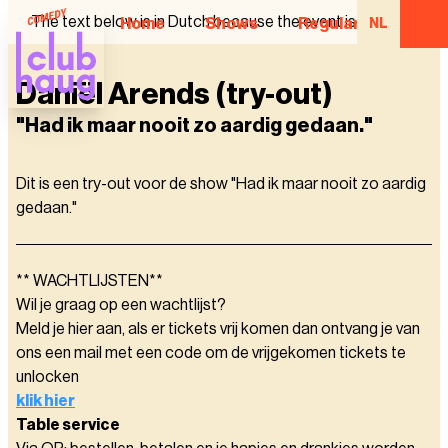
The text below is in Dutch because the event is in Dutch.
Home
Shows
Regular Comedian
NL
Daniël Arends (try-out)
"Had ik maar nooit zo aardig gedaan."
Dit is een try-out voor de show "Had ik maar nooit zo aardig
gedaan."
** WACHTLIJSTEN**
Wil je graag op een wachtlijst?
Meld je hier aan, als er tickets vrij komen dan ontvang je van
ons een mail met een code om de vrijgekomen tickets te
unlocken
klik hier
Table service