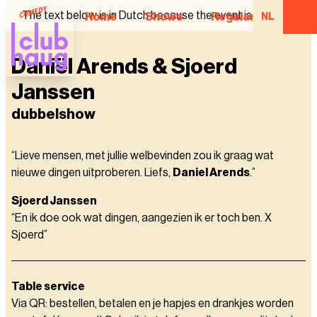
The text below is in Dutch because the event is in Dutch.
Home
Shows
Regular Comedian
NL
Daniël Arends & Sjoerd
Janssen
dubbelshow
“Lieve mensen, met jullie welbevinden zou ik graag wat
nieuwe dingen uitproberen. Liefs,
Daniel Arends
.”
Sjoerd Janssen
“En ik doe ook wat dingen, aangezien ik er toch ben. X
Sjoerd”
Table service
Via QR: bestellen, betalen en je hapjes en drankjes worden