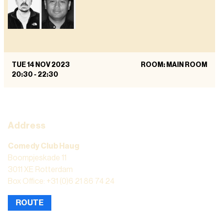
TUE 14 NOV 2023
ROOM: MAIN ROOM
20:30
-
22:30
Address
Comedy Club Haug
Boompjeskade 11
3011 XE Rotterdam
Box Office: +31 (0)6 21 86 74 24
ROUTE