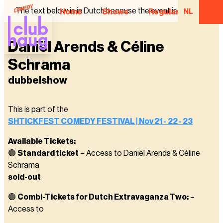
The text below is in Dutch because the event is in Dutch.
Home
Shows
Regular Comedian
NL
Daniël Arends & Céline
Schrama
dubbelshow
This is part of the
SHTICKFEST COMEDY FESTIVAL | Nov 21 - 22 - 23
Available Tickets:
🟣
Standard ticket
– Access to Daniël Arends & Céline
Schrama
sold-out
🟣
Combi-Tickets for Dutch Extravaganza Two:
–
Access to