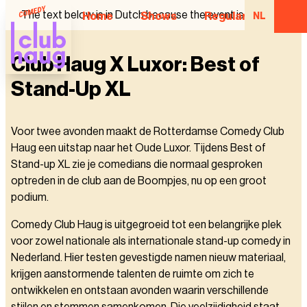
The text below is in Dutch because the event is in Dutch.
Home
Shows
Regular Comedian
NL
Club Haug X Luxor: Best of
Stand-Up XL
Voor twee avonden maakt de Rotterdamse Comedy Club
Haug een uitstap naar het Oude Luxor. Tijdens Best of
Stand-up XL zie je comedians die normaal gesproken
optreden in de club aan de Boompjes, nu op een groot
podium.
Comedy Club Haug is uitgegroeid tot een belangrijke plek
voor zowel nationale als internationale stand-up comedy in
Nederland. Hier testen gevestigde namen nieuw materiaal,
krijgen aanstormende talenten de ruimte om zich te
ontwikkelen en ontstaan avonden waarin verschillende