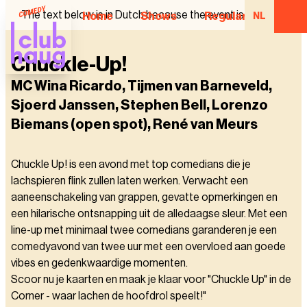
The text below is in Dutch because the event is in Dutch.
Home
Shows
Regular Comedian
NL
Chuckle-Up!
MC Wina Ricardo, Tijmen van Barneveld,
Sjoerd Janssen, Stephen Bell, Lorenzo
Biemans (open spot), René van Meurs
Chuckle Up! is een avond met top comedians die je
lachspieren flink zullen laten werken. Verwacht een
aaneenschakeling van grappen, gevatte opmerkingen en
een hilarische ontsnapping uit de alledaagse sleur. Met een
line-up met minimaal twee comedians garanderen je een
comedyavond van twee uur met een overvloed aan goede
vibes en gedenkwaardige momenten.
Scoor nu je kaarten en maak je klaar voor "Chuckle Up" in de
Corner - waar lachen de hoofdrol speelt!"