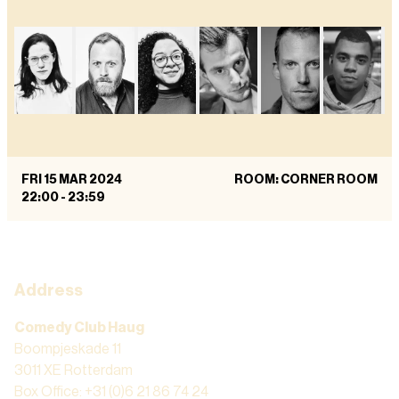
FRI 15 MAR 2024
ROOM: CORNER ROOM
22:00
-
23:59
Address
Comedy Club Haug
Boompjeskade 11
3011 XE Rotterdam
Box Office: +31 (0)6 21 86 74 24