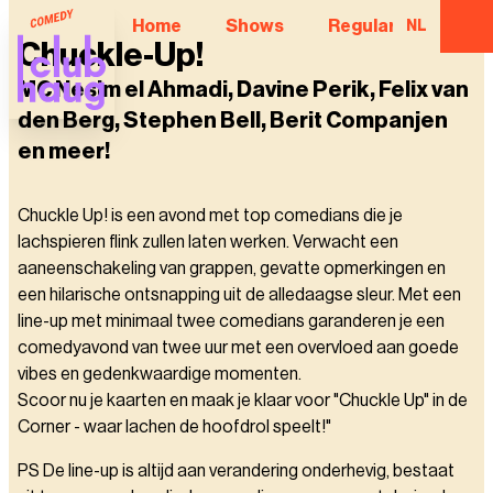
Home
Shows
Regular Comedian
NL
Chuckle-Up!
MC Nesim el Ahmadi, Davine Perik, Felix van
den Berg, Stephen Bell, Berit Companjen
en meer!
Chuckle Up! is een avond met top comedians die je
lachspieren flink zullen laten werken. Verwacht een
aaneenschakeling van grappen, gevatte opmerkingen en
een hilarische ontsnapping uit de alledaagse sleur. Met een
line-up met minimaal twee comedians garanderen je een
comedyavond van twee uur met een overvloed aan goede
vibes en gedenkwaardige momenten.
Scoor nu je kaarten en maak je klaar voor "Chuckle Up" in de
Corner - waar lachen de hoofdrol speelt!"
PS De line-up is altijd aan verandering onderhevig, bestaat