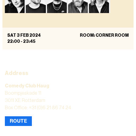
SAT 3 FEB 2024
ROOM: CORNER ROOM
22:00
-
23:45
Address
Comedy Club Haug
Boompjeskade 11
3011 XE Rotterdam
Box Office: +31 (0)6 21 86 74 24
ROUTE