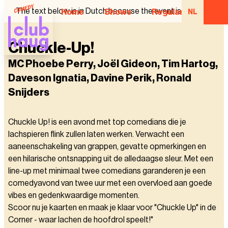
The text below is in Dutch because the event is in Dutch.
Home
Shows
Regular Comedian
NL
Chuckle-Up!
MC Phoebe Perry, Joël Gideon, Tim Hartog,
Daveson Ignatia, Davine Perik, Ronald
Snijders
Chuckle Up! is een avond met top comedians die je
lachspieren flink zullen laten werken. Verwacht een
aaneenschakeling van grappen, gevatte opmerkingen en
een hilarische ontsnapping uit de alledaagse sleur. Met een
line-up met minimaal twee comedians garanderen je een
comedyavond van twee uur met een overvloed aan goede
vibes en gedenkwaardige momenten.
Scoor nu je kaarten en maak je klaar voor "Chuckle Up" in de
Corner - waar lachen de hoofdrol speelt!"