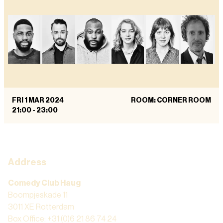
FRI 1 MAR 2024
ROOM: CORNER ROOM
21:00
-
23:00
Address
Comedy Club Haug
Boompjeskade 11
3011 XE Rotterdam
Box Office: +31 (0)6 21 86 74 24