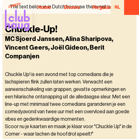
The text below is in Dutch because the event is in Dutch.
Home
Shows
Regular Comedian
NL
Chuckle-Up!
MC Sjoerd Janssen, Alina Sharipova,
Vincent Geers, Joël Gideon, Berit
Companjen
Chuckle Up! is een avond met top comedians die je
lachspieren flink zullen laten werken. Verwacht een
aaneenschakeling van grappen, gevatte opmerkingen en
een hilarische ontsnapping uit de alledaagse sleur. Met een
line-up met minimaal twee comedians garanderen je een
comedyavond van twee uur met een overvloed aan goede
vibes en gedenkwaardige momenten.
Scoor nu je kaarten en maak je klaar voor "Chuckle Up" in de
Corner - waar lachen de hoofdrol speelt!"