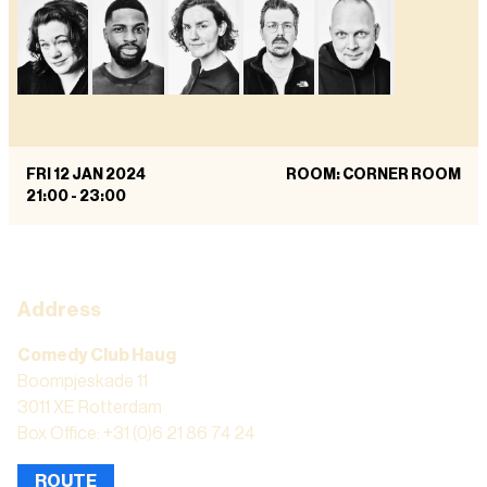
FRI 12 JAN 2024
ROOM: CORNER ROOM
21:00
-
23:00
Address
Comedy Club Haug
Boompjeskade 11
3011 XE Rotterdam
Box Office: +31 (0)6 21 86 74 24
ROUTE