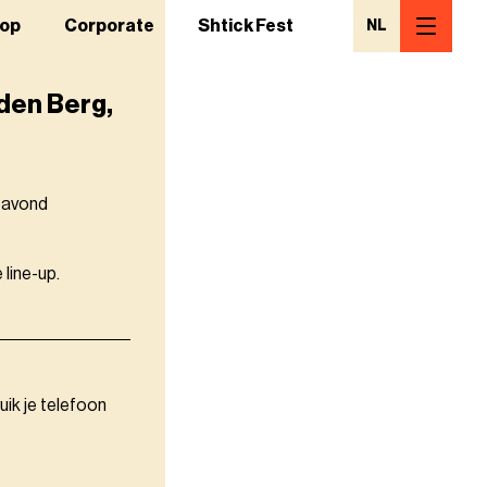
op
Corporate
Shtick Fest
NL
den Berg,
n avond
 line-up.
uik je telefoon