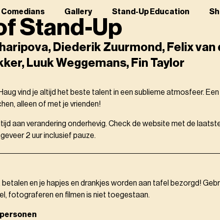
r Comedians
Gallery
Stand-Up Education
Sh
of Stand-Up
haripova, Diederik Zuurmond, Felix van 
ker, Luuk Weggemans, Fin Taylor
aug vind je altijd het beste talent in een sublieme atmosfeer. Ee
en, alleen of met je vrienden!
altijd aan verandering onderhevig. Check de website met de laatste
eveer 2 uur inclusief pauze.
, betalen en je hapjes en drankjes worden aan tafel bezorgd! Gebr
el, fotograferen en filmen is niet toegestaan.
 personen