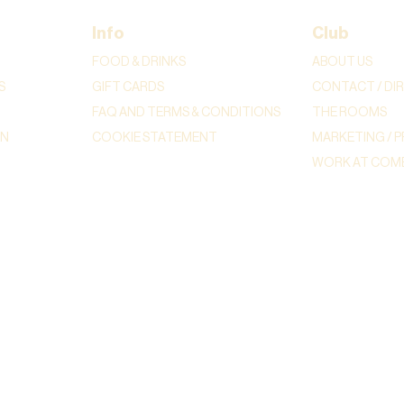
Info
Club
FOOD & DRINKS
ABOUT US
S
GIFT CARDS
CONTACT / DI
FAQ AND TERMS & CONDITIONS
THE ROOMS
ON
COOKIE STATEMENT
MARKETING / P
WORK AT COME