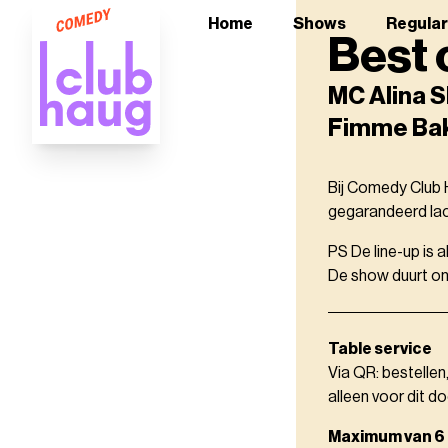
Home
Shows
Regula
Best 
MC Alina S
Fimme Bak
Bij Comedy Club H
gegarandeerd lach
PS De line-up is 
De show duurt ong
Table service
Via QR: bestellen
alleen voor dit do
Maximum van 6