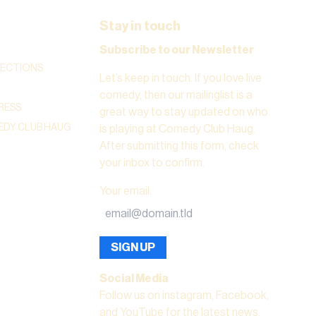
Stay in touch
Subscribe to our Newsletter
RECTIONS
Let’s keep in touch. If you love live
comedy, then our mailinglist is a
RESS
great way to stay updated on who
DY CLUB HAUG
is playing at Comedy Club Haug.
After submitting this form, check
your inbox to confirm.
Your email
:
SIGN UP
Social Media
Follow us on instagram, Facebook,
and YouTube for the latest news,