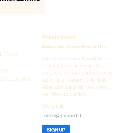
Stay in touch
Subscribe to our Newsletter
RECTIONS
Let’s keep in touch. If you love live
comedy, then our mailinglist is a
RESS
great way to stay updated on who
DY CLUB HAUG
is playing at Comedy Club Haug.
After submitting this form, check
your inbox to confirm.
Your email
:
SIGN UP