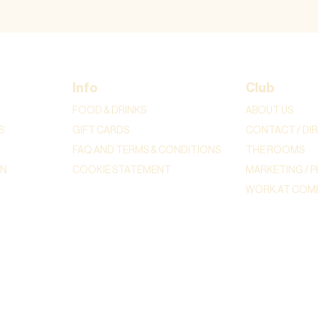
Info
Club
FOOD & DRINKS
ABOUT US
S
GIFT CARDS
CONTACT / DI
FAQ AND TERMS & CONDITIONS
THE ROOMS
ON
COOKIE STATEMENT
MARKETING / P
WORK AT COME