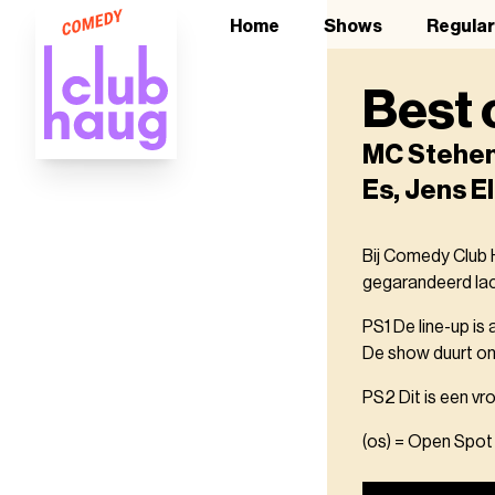
Home
Shows
Regula
Best 
MC Stehen 
Es, Jens E
Bij Comedy Club H
gegarandeerd lach
PS1 De line-up is
De show duurt ong
PS2 Dit is een vr
(os) = Open Spot