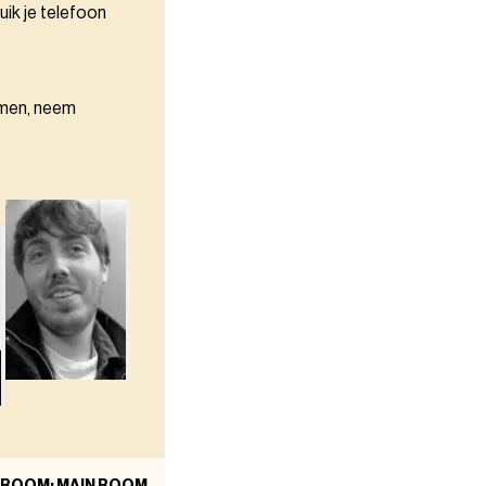
uik je telefoon
omen, neem
ROOM: MAIN ROOM