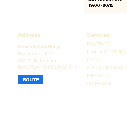
19:00
-
20:15
Address
Services
HOMEPAGE
Comedy Club Haug
REGULAR COMEDIAN
Boompjeskade 11
SHOWS
3011 XE Rotterdam
Box Office: +31 (0)6 21 86 74 24
STAND-UP EDUCATI
BURO HAUG
ROUTE
CORPORATE