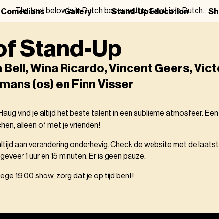
The text below is in Dutch because the event is in Dutch.
r Comedians
Gallery
Stand-Up Education
Sh
of Stand-Up
Bell, Wina Ricardo, Vincent Geers, Vict
lmans (os) en Finn Visser
aug vind je altijd het beste talent in een sublieme atmosfeer. Ee
en, alleen of met je vrienden!
 altijd aan verandering onderhevig. Check de website met de laatste
eveer 1 uur en 15 minuten. Er is geen pauze.
oege 19:00 show, zorg dat je op tijd bent!