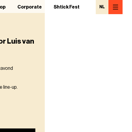
op
Corporate
Shtick Fest
NL
or Luis van
n avond
 line-up.