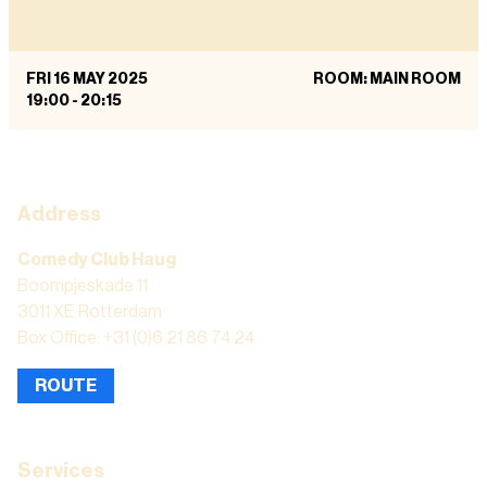
FRI 16 MAY 2025
ROOM: MAIN ROOM
19:00
-
20:15
Address
Comedy Club Haug
Boompjeskade 11
3011 XE Rotterdam
Box Office: +31 (0)6 21 86 74 24
ROUTE
Services