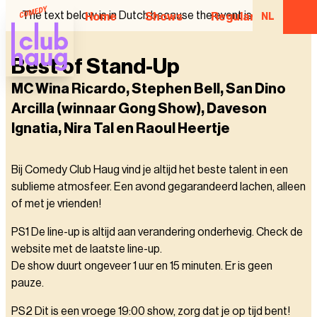
The text below is in Dutch because the event is in Dutch.
Home
Shows
Regular Comedian
NL
Best of Stand-Up
MC Wina Ricardo, Stephen Bell, San Dino
Arcilla (winnaar Gong Show), Daveson
Ignatia, Nira Tal en Raoul Heertje
Bij Comedy Club Haug vind je altijd het beste talent in een
sublieme atmosfeer. Een avond gegarandeerd lachen, alleen
of met je vrienden!
PS1 De line-up is altijd aan verandering onderhevig. Check de
website met de laatste line-up.
De show duurt ongeveer 1 uur en 15 minuten. Er is geen
pauze.
PS2 Dit is een vroege 19:00 show, zorg dat je op tijd bent!