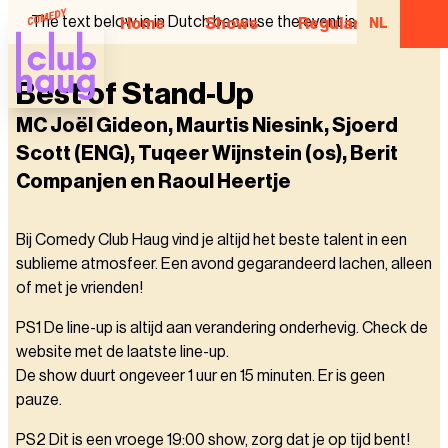
The text below is in Dutch because the event is in Dutch.
Home
Shows
Regular Comedian
NL
Best of Stand-Up
MC Joël Gideon, Maurtis Niesink, Sjoerd
Scott (ENG), Tuqeer Wijnstein (os), Berit
Companjen en Raoul Heertje
Bij Comedy Club Haug vind je altijd het beste talent in een
sublieme atmosfeer. Een avond gegarandeerd lachen, alleen
of met je vrienden!
PS1 De line-up is altijd aan verandering onderhevig. Check de
website met de laatste line-up.
De show duurt ongeveer 1 uur en 15 minuten. Er is geen
pauze.
PS2 Dit is een vroege 19:00 show, zorg dat je op tijd bent!