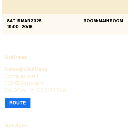
SAT 15 MAR 2025
ROOM: MAIN ROOM
19:00
-
20:15
Address
Comedy Club Haug
Boompjeskade 11
3011 XE Rotterdam
Box Office: +31 (0)6 21 86 74 24
ROUTE
Services