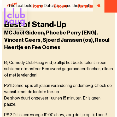
The text below is in Dutch because the event is in Dutch.
Home
Shows
Regular Comedian
NL
Best of Stand-Up
MC Joël Gideon, Phoebe Perry (ENG),
Vincent Geers, Sjoerd Janssen (os), Raoul
Heertje en Fee Oomes
Bij Comedy Club Haug vind je altijd het beste talent in een
sublieme atmosfeer. Een avond gegarandeerd lachen, alleen
of met je vrienden!
PS1 De line-up is altijd aan verandering onderhevig. Check de
website met de laatste line-up.
De show duurt ongeveer 1 uur en 15 minuten. Er is geen
pauze.
PS2 Dit is een vroege 19:00 show, zorg dat je op tijd bent!