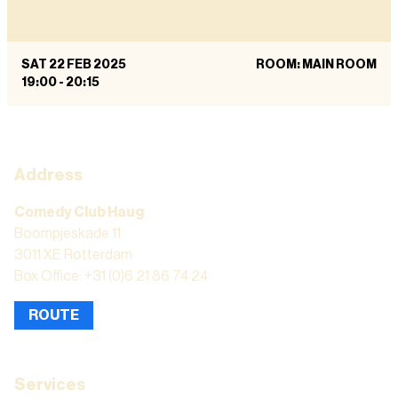
SAT 22 FEB 2025
ROOM: MAIN ROOM
19:00
-
20:15
Address
Comedy Club Haug
Boompjeskade 11
3011 XE Rotterdam
Box Office: +31 (0)6 21 86 74 24
ROUTE
Services