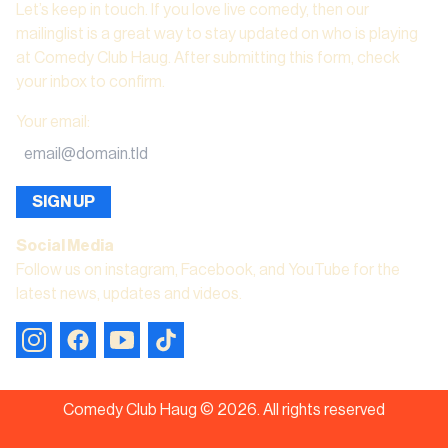
Let’s keep in touch. If you love live comedy, then our
mailinglist is a great way to stay updated on who is playing
at Comedy Club Haug. After submitting this form, check
your inbox to confirm.
Your email
:
SIGN UP
Social Media
Follow us on instagram, Facebook, and YouTube for the
latest news, updates and videos.
Comedy Club Haug ©
2026
.
All rights reserved