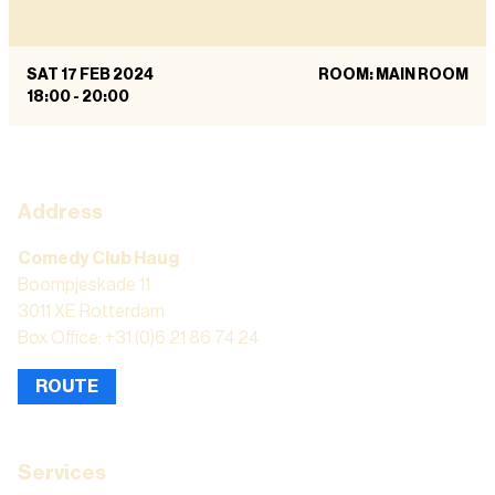
SAT 17 FEB 2024
ROOM: MAIN ROOM
18:00
-
20:00
Address
Comedy Club Haug
Boompjeskade 11
3011 XE Rotterdam
Box Office: +31 (0)6 21 86 74 24
ROUTE
Services