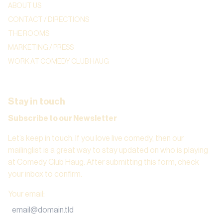
ABOUT US
CONTACT / DIRECTIONS
THE ROOMS
MARKETING / PRESS
WORK AT COMEDY CLUB HAUG
Stay in touch
Subscribe to our Newsletter
Let’s keep in touch. If you love live comedy, then our
mailinglist is a great way to stay updated on who is playing
at Comedy Club Haug. After submitting this form, check
your inbox to confirm.
Your email
: