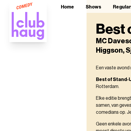
Home
Shows
Regula
Best 
MC Daveson
Higgson, 
Een vaste avond 
Best of Stand-
Rotterdam.
Elke editie bren
samen, van gevest
comedians op. Je
Geen enkele avond