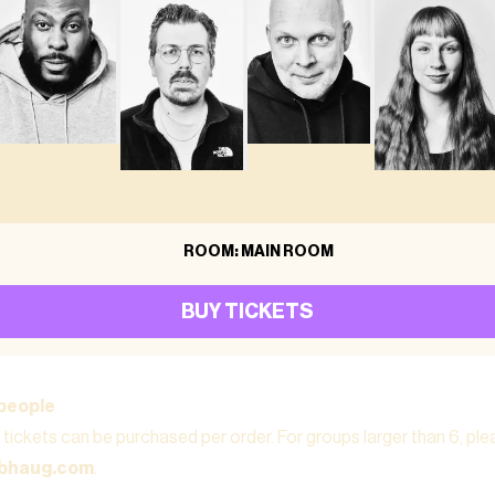
ROOM: MAIN ROOM
BUY TICKETS
people
tickets can be purchased per order. For groups larger than 6, pl
ubhaug.com
.