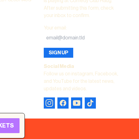
is playing at Comedy Club Haug.
After submitting this form, check
your inbox to confirm.
Your email
:
SIGN UP
Social Media
Follow us on instagram, Facebook,
and YouTube for the latest news,
updates and videos.
CKETS