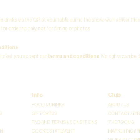
 drinks via the QR at your table during the show, we’ll deliver the
for ordering only, not for filming or photos
ditions
 ticket you accept our
terms and conditions
. No rights can be 
Info
Club
FOOD & DRINKS
ABOUT US
S
GIFT CARDS
CONTACT / DI
FAQ AND TERMS & CONDITIONS
THE ROOMS
ON
COOKIE STATEMENT
MARKETING / P
WORK AT COME