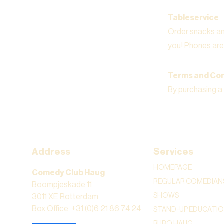
Tableservice
Order snacks and
you! Phones are 
Terms and Con
By purchasing a
Address
Services
HOMEPAGE
Comedy Club Haug
REGULAR COMEDIAN
Boompjeskade 11
SHOWS
3011 XE Rotterdam
Box Office: +31 (0)6 21 86 74 24
STAND-UP EDUCATI
BURO HAUG