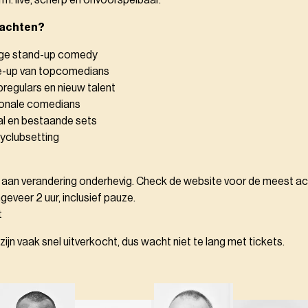
m: live, scherp en onvoorspelbaar.
wachten?
ige stand-up comedy
ne-up van topcomedians
bregulars en nieuw talent
ionale comedians
l en bestaande sets
yclubsetting
ijd aan verandering onderhevig. Check de website voor de meest act
eveer 2 uur, inclusief pauze.
t
jn vaak snel uitverkocht, dus wacht niet te lang met tickets.