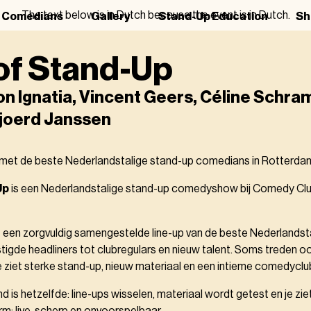
The text below is in Dutch because the event is in Dutch.
r Comedians
Gallery
Stand-Up Education
Sh
of Stand-Up
 Ignatia, Vincent Geers, Céline Schram
Sjoerd Janssen
met de beste Nederlandstalige stand-up comedians in Rotterda
Up
is een Nederlandstalige stand-up comedyshow bij Comedy Clu
gt een zorgvuldig samengestelde line-up van de beste Nederlands
igde headliners tot clubregulars en nieuw talent. Soms treden oo
 ziet sterke stand-up, nieuw materiaal en een intieme comedyclu
 is hetzelfde: line-ups wisselen, materiaal wordt getest en je zie