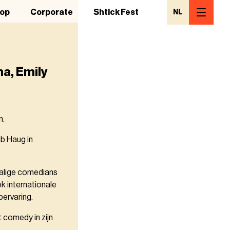
op
Corporate
Shtick Fest
NL
a, Emily
m.
b Haug in
talige comedians
k internationale
bervaring.
t comedy in zijn