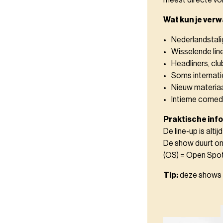
meest directe vor
Wat kun je ver
Nederlandstal
Wisselende li
Headliners, clu
Soms internat
Nieuw materiaa
Intieme comed
Praktische info
De line-up is alt
De show duurt ong
(OS) = Open Spo
Tip:
deze shows zi