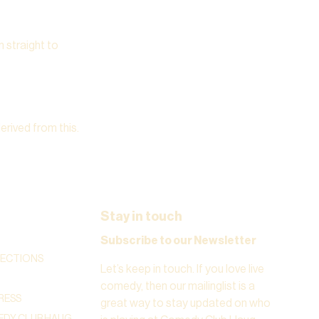
m straight to
derived from this.
Stay in touch
Subscribe to our Newsletter
RECTIONS
Let’s keep in touch. If you love live
comedy, then our mailinglist is a
RESS
great way to stay updated on who
DY CLUB HAUG