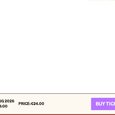
AUG 2026
Comedy Club Haug ©
2026
.
All rights reserved
BUY TI
PRICE
:
€24.00
3:00