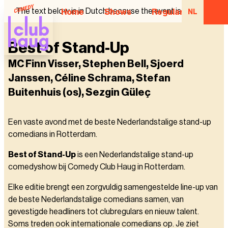
The text below is in Dutch because the event is in Dutch.
Home
Shows
Regular Comedian
NL
Best of Stand-Up
MC Finn Visser, Stephen Bell, Sjoerd
Janssen, Céline Schrama, Stefan
Buitenhuis (os), Sezgin Güleç
Een vaste avond met de beste Nederlandstalige stand-up
comedians in Rotterdam.
Best of Stand-Up
is een Nederlandstalige stand-up
comedyshow bij Comedy Club Haug in Rotterdam.
Elke editie brengt een zorgvuldig samengestelde line-up van
de beste Nederlandstalige comedians samen, van
gevestigde headliners tot clubregulars en nieuw talent.
Soms treden ook internationale comedians op. Je ziet