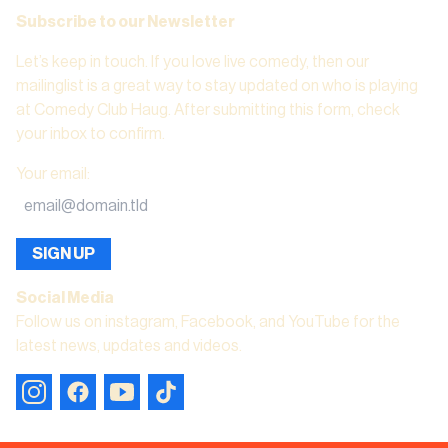
Subscribe to our Newsletter
Let’s keep in touch. If you love live comedy, then our
mailinglist is a great way to stay updated on who is playing
at Comedy Club Haug. After submitting this form, check
your inbox to confirm.
Your email
:
SIGN UP
Social Media
Follow us on instagram, Facebook, and YouTube for the
latest news, updates and videos.