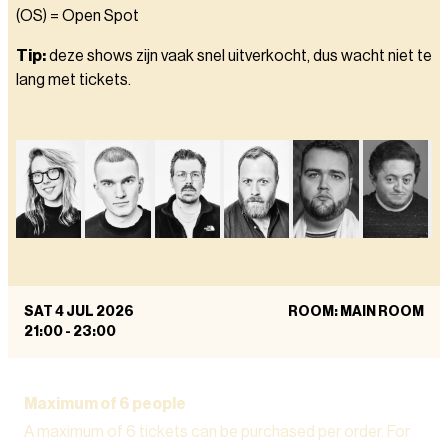
(OS) = Open Spot
Tip:
deze shows zijn vaak snel uitverkocht, dus wacht niet te
lang met tickets.
SAT 4 JUL 2026
ROOM: MAIN ROOM
21:00
-
23:00
Maximum of 6 people
A maximum of 6 tickets can be purchased per order. For