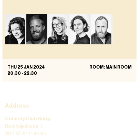
THU 25 JAN 2024
ROOM: MAIN ROOM
20:30
-
22:30
Address
Comedy Club Haug
Boompjeskade 11
3011 XE Rotterdam