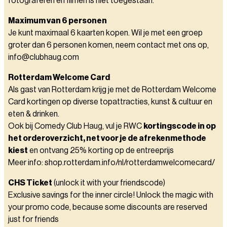
fotograferen en filmen is niet toegestaan.
Maximum van 6 personen
Je kunt maximaal 6 kaarten kopen. Wil je met een groep
groter dan 6 personen komen, neem contact met ons op,
info@clubhaug.com
Rotterdam Welcome Card
Als gast van Rotterdam krijg je met de Rotterdam Welcome
Card kortingen op diverse topattracties, kunst & cultuur en
eten & drinken.
Ook bij Comedy Club Haug, vul je RWC
kortingscode in op
het orderoverzicht, net voor je de afrekenmethode
kiest
en ontvang 25% korting op de entreeprijs
Meer info: shop.rotterdam.info/nl/rotterdamwelcomecard/
CHS Ticket
(unlock it with your friendscode)
Exclusive savings for the inner circle! Unlock the magic with
your promo code, because some discounts are reserved
just for friends