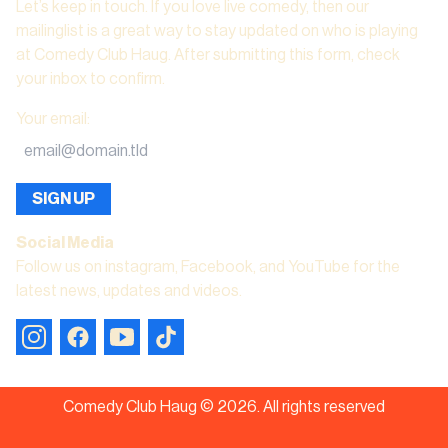
Let’s keep in touch. If you love live comedy, then our
mailinglist is a great way to stay updated on who is playing
at Comedy Club Haug. After submitting this form, check
your inbox to confirm.
Your email
:
SIGN UP
Social Media
Follow us on instagram, Facebook, and YouTube for the
latest news, updates and videos.
Comedy Club Haug ©
2026
.
All rights reserved