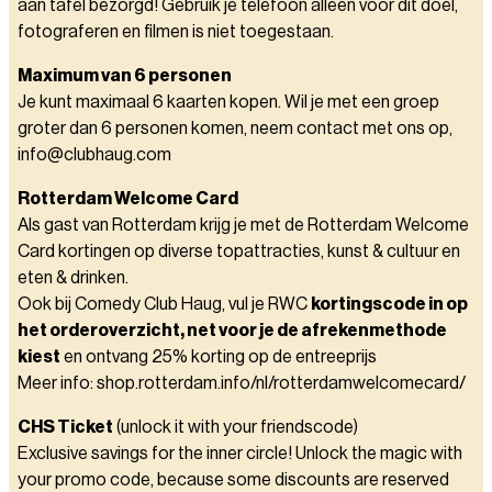
aan tafel bezorgd! Gebruik je telefoon alleen voor dit doel,
fotograferen en filmen is niet toegestaan.
Maximum van 6 personen
Je kunt maximaal 6 kaarten kopen. Wil je met een groep
groter dan 6 personen komen, neem contact met ons op,
info@clubhaug.com
Rotterdam Welcome Card
Als gast van Rotterdam krijg je met de Rotterdam Welcome
Card kortingen op diverse topattracties, kunst & cultuur en
eten & drinken.
Ook bij Comedy Club Haug, vul je RWC
kortingscode in op
het orderoverzicht, net voor je de afrekenmethode
kiest
en ontvang 25% korting op de entreeprijs
Meer info: shop.rotterdam.info/nl/rotterdamwelcomecard/
CHS Ticket
(unlock it with your friendscode)
Exclusive savings for the inner circle! Unlock the magic with
your promo code, because some discounts are reserved