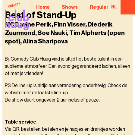
Home
Shows
Regular Comedian
NL
Best of Stand-Up
MC Davine Perik, Finn Visser, Diederik
Zuurmond, Soe Nsuki, Tim Alpherts (open
spot), Alina Sharipova
Bij Comedy Club Haug vind je altijd het beste talent in een
sublieme atmosfeer. Een avond gegarandeerd lachen, alleen
of met je vrienden!
PS De line-up is altijd aan verandering onderhevig. Check de
website met de laatste line-up.
De show duurt ongeveer 2 uur inclusief pauze.
Table service
Via QR: bestellen, betalen en je hapjes en drankjes worden