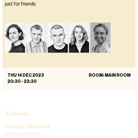
just for friends
THU 14 DEC 2023
ROOM: MAIN ROOM
20:30
-
22:30
Address
Comedy Club Haug
Boompjeskade 11