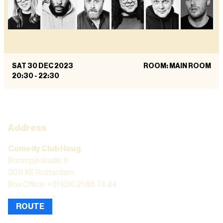
SAT 30 DEC 2023
ROOM: MAIN ROOM
20:30
-
22:30
Address
Comedy Club Haug
Boompjeskade 11
3011 XE Rotterdam
Box Office: +31 (0)6 21 86 74 24
ROUTE