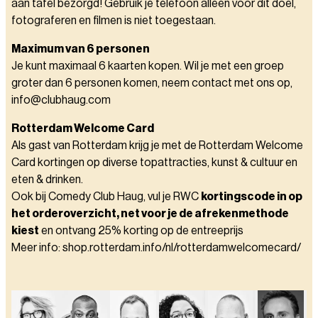
aan tafel bezorgd! Gebruik je telefoon alleen voor dit doel,
fotograferen en filmen is niet toegestaan.
Maximum van 6 personen
Je kunt maximaal 6 kaarten kopen. Wil je met een groep
groter dan 6 personen komen, neem contact met ons op,
info@clubhaug.com
Rotterdam Welcome Card
Als gast van Rotterdam krijg je met de Rotterdam Welcome
Card kortingen op diverse topattracties, kunst & cultuur en
eten & drinken.
Ook bij Comedy Club Haug, vul je RWC
kortingscode in op
het orderoverzicht, net voor je de afrekenmethode
kiest
en ontvang 25% korting op de entreeprijs
Meer info: shop.rotterdam.info/nl/rotterdamwelcomecard/