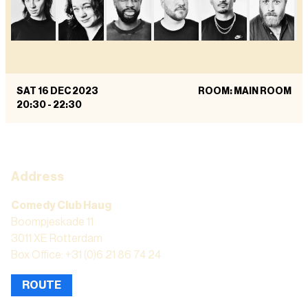
SAT 16 DEC 2023
ROOM: MAIN ROOM
20:30
-
22:30
Address
Comedy Club Haug
Boompjeskade 11
3011 XE Rotterdam
Box Office: +31 (0)6 21 86 74 24
ROUTE