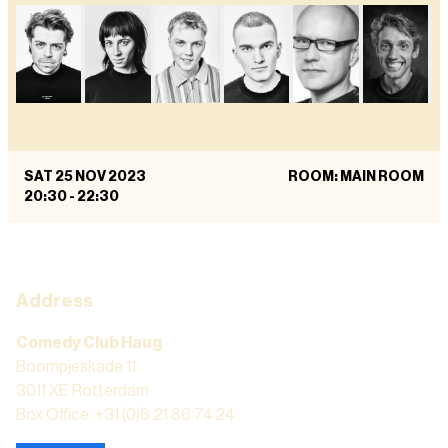
SAT 25 NOV 2023
ROOM: MAIN ROOM
20:30
-
22:30
Address
Comedy Club Haug
Boompjeskade 11
3011 XE Rotterdam
Box Office: +31 (0)6 21 86 74 24