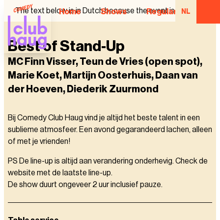
The text below is in Dutch because the event is in Dutch.
Home
Shows
Regular Comedian
NL
Best of Stand-Up
MC Finn Visser, Teun de Vries (open spot),
Marie Koet, Martijn Oosterhuis, Daan van
der Hoeven, Diederik Zuurmond
Bij Comedy Club Haug vind je altijd het beste talent in een
sublieme atmosfeer. Een avond gegarandeerd lachen, alleen
of met je vrienden!
PS De line-up is altijd aan verandering onderhevig. Check de
website met de laatste line-up.
De show duurt ongeveer 2 uur inclusief pauze.