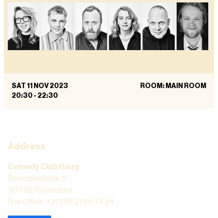
SAT 11 NOV 2023
ROOM: MAIN ROOM
20:30
-
22:30
Address
Comedy Club Haug
Boompjeskade 11
3011 XE Rotterdam
Box Office: +31 (0)6 21 86 74 24