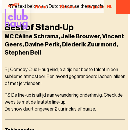
The text below is in Dutch because the event is in Dutch.
Home
Shows
Regular Comedian
NL
Best of Stand-Up
MC Céline Schrama, Jelle Brouwer, Vincent
Geers, Davine Perik, Diederik Zuurmond,
Stephen Bell
Bij Comedy Club Haug vind je altijd het beste talent in een
sublieme atmosfeer. Een avond gegarandeerd lachen, alleen
of met je vrienden!
PS De line-up is altijd aan verandering onderhevig. Check de
website met de laatste line-up.
De show duurt ongeveer 2 uur inclusief pauze.