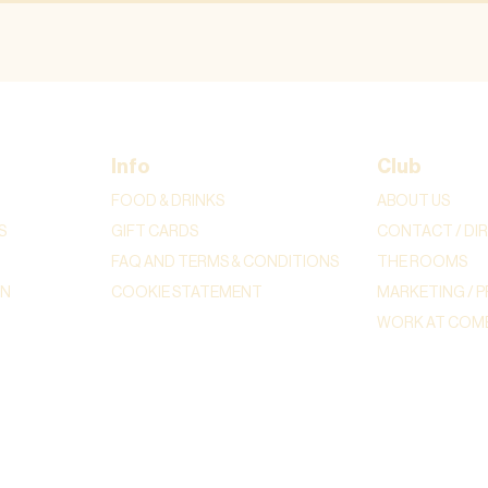
Info
Club
FOOD & DRINKS
ABOUT US
S
GIFT CARDS
CONTACT / DI
FAQ AND TERMS & CONDITIONS
THE ROOMS
ON
COOKIE STATEMENT
MARKETING / P
WORK AT COME