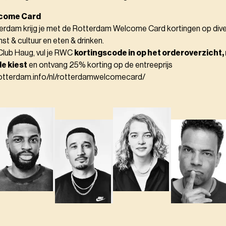
come Card
terdam krijg je met de Rotterdam Welcome Card kortingen op div
st & cultuur en eten & drinken.
lub Haug, vul je RWC
kortingscode in op het orderoverzicht, 
e kiest
en ontvang 25% korting op de entreeprijs
rotterdam.info/nl/rotterdamwelcomecard/