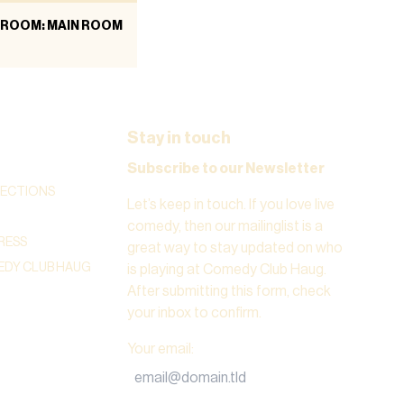
ROOM: MAIN ROOM
Stay in touch
Subscribe to our Newsletter
RECTIONS
Let’s keep in touch. If you love live
comedy, then our mailinglist is a
RESS
great way to stay updated on who
DY CLUB HAUG
is playing at Comedy Club Haug.
After submitting this form, check
your inbox to confirm.
Your email
: