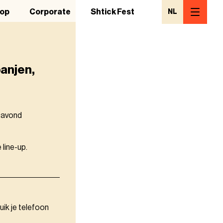
op
Corporate
Shtick Fest
NL
anjen,
n avond
 line-up.
uik je telefoon