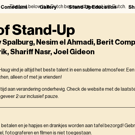
The text below is in Dutch because the event is in Dutch.
r Comedians
Gallery
Stand-Up Education
Sh
of Stand-Up
 Spalburg, Nesim el Ahmadi, Berit Comp
ik, Shariff Nasr, Joel Gideon
aug vind je altijd het beste talent in een sublieme atmosfeer. Ee
en, alleen of met je vrienden!
altijd aan verandering onderhevig. Check de website met de laatste
eveer 2 uur inclusief pauze.
, betalen en je hapjes en drankjes worden aan tafel bezorgd! Gebr
el, fotograferen en filmen is niet toegestaan.