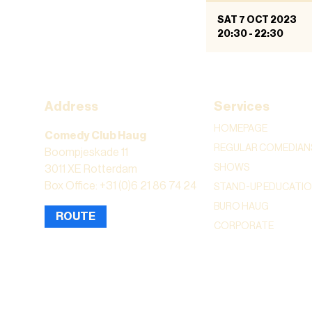
SAT 7 OCT 2023
20:30
-
22:30
Address
Services
HOMEPAGE
Comedy Club Haug
REGULAR COMEDIAN
Boompjeskade 11
SHOWS
3011 XE Rotterdam
Box Office: +31 (0)6 21 86 74 24
STAND-UP EDUCATI
BURO HAUG
ROUTE
CORPORATE