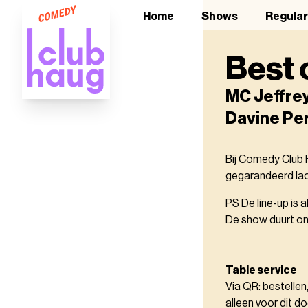
Home
Shows
Regula
Best 
MC Jeffrey
Davine Per
Bij Comedy Club H
gegarandeerd lach
PS De line-up is 
De show duurt ong
Table service
Via QR: bestellen
alleen voor dit do